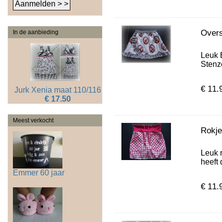
Overs
In de aanbieding
Leuk 
Stenzo
€ 11.
Jurk Xenia maat 110/116
€ 17.50
Meest verkocht
Rokje
Leuk 
heeft 
Emmer 60 jaar
€ 11.