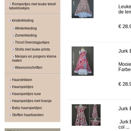
Rompertjes met leuke tekst/
Leuke
labeldoekjes
de len
kinderkleding
€ 28.
Winterkleding
Zomerkleding
Tricot Overslagjurkjes
Shirts met leuke prints
Jurk 
Meisjes en jongens kleine
maten
Mooie
Wasvoorschriften
Farben
Haarstrikken
€ 28.
Haarspeldjes
Haarspeldjes luxe
Haarspeldjes met hoesje
Baby haarspeldjes
Jurk 
Stoffen haarbanden
Jurk 
col ...