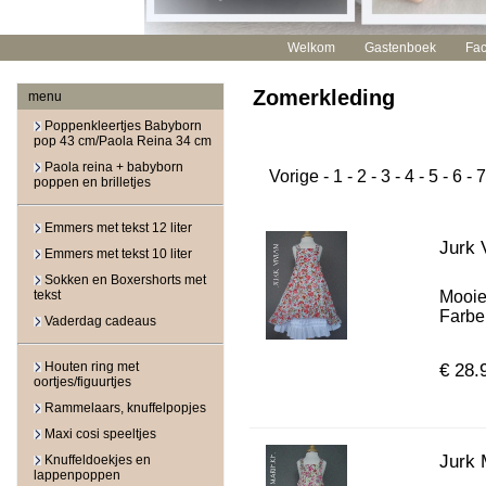
Welkom
Gastenboek
Fa
Zomerkleding
menu
Poppenkleertjes Babyborn
pop 43 cm/Paola Reina 34 cm
Paola reina + babyborn
Vorige
-
1
-
2
-
3
-
4
-
5
-
6
-
7
poppen en brilletjes
Emmers met tekst 12 liter
Jurk 
Emmers met tekst 10 liter
Sokken en Boxershorts met
tekst
Mooie
Farben
Vaderdag cadeaus
Houten ring met
€ 28.
oortjes/figuurtjes
Rammelaars, knuffelpopjes
Maxi cosi speeltjes
Jurk 
Knuffeldoekjes en
lappenpoppen