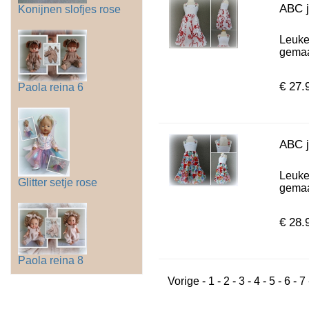
ABC j
Konijnen slofjes rose
Leuke
gemaak
€ 27.
Paola reina 6
ABC j
Leuke
Glitter setje rose
gemaak
€ 28.
Paola reina 8
Vorige
-
1
-
2
-
3
-
4
-
5
-
6
-
7