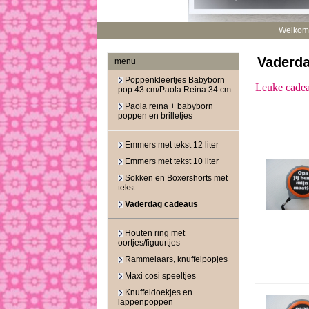
Welkom
Vaderd
menu
Poppenkleertjes Babyborn
Leuke cadea
pop 43 cm/Paola Reina 34 cm
Paola reina + babyborn
poppen en brilletjes
Emmers met tekst 12 liter
Emmers met tekst 10 liter
Sokken en Boxershorts met
tekst
Vaderdag cadeaus
Houten ring met
oortjes/figuurtjes
Rammelaars, knuffelpopjes
Maxi cosi speeltjes
Knuffeldoekjes en
lappenpoppen