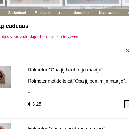
Gastenboek
Facebook
blog
Nieuwsbrief
Klant account
ag cadeaus
utjes voor vaderdag of om cadeau te geven
S
Rolmeter "Opa jij bent mijn maatje".
Rolmeter met de tekst "Opa jij bent mijn maatje". 
...
€ 3.25
Rolmeter "papa jij bent mijn maatje"