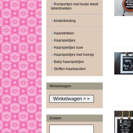
Rompertjes met leuke tekst/
labeldoekjes
kinderkleding
Haarstrikken
Haarspeldjes
Haarspeldjes luxe
Haarspeldjes met hoesje
Baby haarspeldjes
Stoffen haarbanden
Winkelwagen
Zoeken