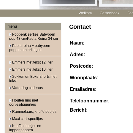
Welkom
Gastenboek
Fa
Contact
menu
Poppenkleertjes Babyborn
pop 43 cm/Paola Reina 34 cm
Naam:
Paola reina + babyborn
poppen en brilletjes
Adres:
Emmers met tekst 12 liter
Postcode:
Emmers met tekst 10 liter
Sokken en Boxershorts met
Woonplaats:
tekst
Vaderdag cadeaus
Emailadres:
Houten ring met
Telefoonnummer:
oortjes/figuurtjes
Bericht:
Rammelaars, knuffelpopjes
Maxi cosi speeltjes
Knuffeldoekjes en
lappenpoppen