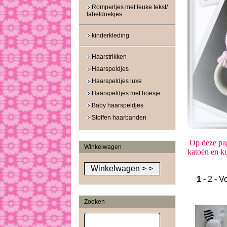
Rompertjes met leuke tekst/
labeldoekjes
kinderkleding
Haarstrikken
Haarspeldjes
Haarspeldjes luxe
Haarspeldjes met hoesje
Baby haarspeldjes
Stoffen haarbanden
Op deze pag
Winkelwagen
katoen en ku
1
-
2
-
V
Zoeken