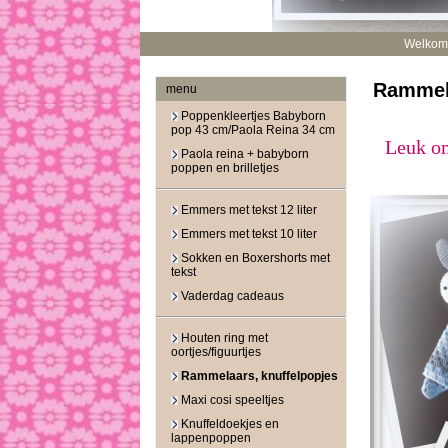
Welkom
Rammela
menu
Poppenkleertjes Babyborn
pop 43 cm/Paola Reina 34 cm
Leuk om 
Paola reina + babyborn
poppen en brilletjes
Emmers met tekst 12 liter
Emmers met tekst 10 liter
Sokken en Boxershorts met
tekst
Vaderdag cadeaus
Houten ring met
oortjes/figuurtjes
Rammelaars, knuffelpopjes
Maxi cosi speeltjes
Knuffeldoekjes en
lappenpoppen