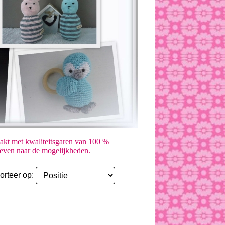
akt met kwaliteitsgaren van 100 %
er even naar de mogelijkheden.
orteer op: