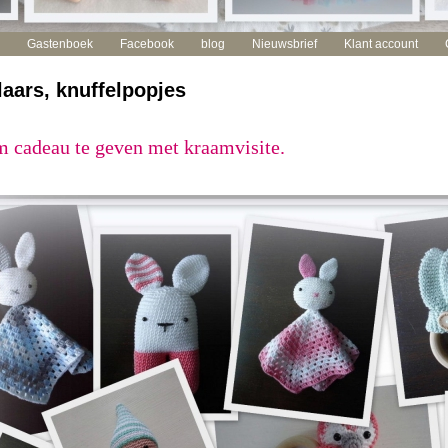
Gastenboek
Facebook
blog
Nieuwsbrief
Klant account
ars, knuffelpopjes
cadeau te geven met kraamvisite.