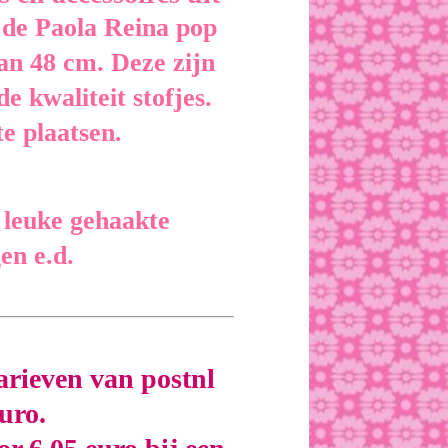
 de Paola Reina pop
an 48 cm. Deze zijn
 kwaliteit stofjes.
te plaatsen.
e leuke gehaakte
en e.d.
arieven van postnl
euro.