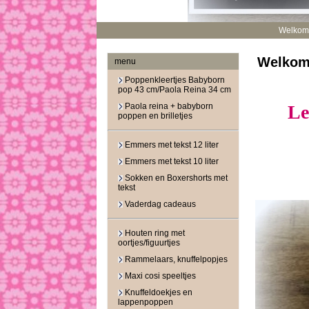
Welkom
Welko
menu
Poppenkleertjes Babyborn
pop 43 cm/Paola Reina 34 cm
Paola reina + babyborn
Le
poppen en brilletjes
Emmers met tekst 12 liter
Emmers met tekst 10 liter
Sokken en Boxershorts met
tekst
Vaderdag cadeaus
Houten ring met
oortjes/figuurtjes
Rammelaars, knuffelpopjes
Maxi cosi speeltjes
Knuffeldoekjes en
lappenpoppen