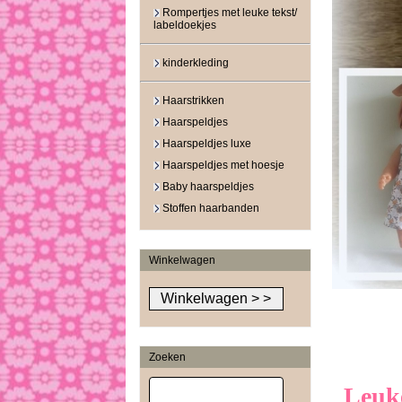
Rompertjes met leuke tekst/
labeldoekjes
kinderkleding
Haarstrikken
Haarspeldjes
Haarspeldjes luxe
Haarspeldjes met hoesje
Baby haarspeldjes
Stoffen haarbanden
Winkelwagen
Zoeken
Leuke