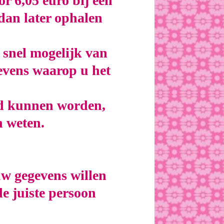
r 6,05 euro bij een
dan later ophalen
o snel mogelijk van
gevens waarop u het
.
rd kunnen worden,
n weten.
uw gegevens willen
de juiste persoon