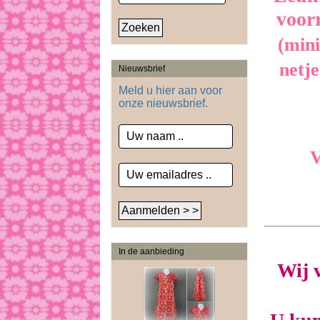
voor
(mini
netje
Nieuwsbrief
Meld u hier aan voor
onze nieuwsbrief.
V
In de aanbieding
Wij 