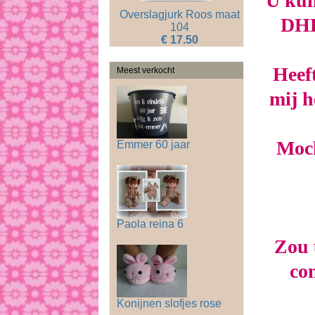
U kun
Overslagjurk Roos maat
DHL 
104
€ 17.50
Heeft
Meest verkocht
mij h
Moch
Emmer 60 jaar
Paola reina 6
Zou 
con
Konijnen slofjes rose