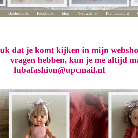
Gastenboek
Facebook
blog
Nieuwsbrief
Klant account
m
uk dat je komt kijken in mijn websho
vragen hebben, kun je me altij
lubafashion@upcmail.nl