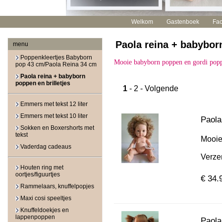
Welkom
Gastenboek
Fa
Paola reina + babyborn
menu
Poppenkleertjes Babyborn
Mooie babyborn poppen en gordi poppen
pop 43 cm/Paola Reina 34 cm
Paola reina + babyborn
poppen en brilletjes
1
-
2
-
Volgende
Emmers met tekst 12 liter
Emmers met tekst 10 liter
Paola
Sokken en Boxershorts met
tekst
Mooie
Vaderdag cadeaus
Verzen
Houten ring met
oortjes/figuurtjes
€ 34.
Rammelaars, knuffelpopjes
Maxi cosi speeltjes
Knuffeldoekjes en
lappenpoppen
Paola