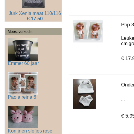
Jurk Xenia maat 110/116
€ 17.50
Pop 3
Meest verkocht
Leuke 
cm gro
€ 17.
Emmer 60 jaar
Onder
Paola reina 6
...
€ 5.9
Konijnen slofjes rose