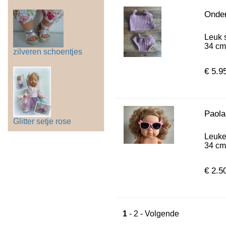
Onder
Leuk 
34 cm.
zilveren schoentjes
€ 5.9
Paola 
Glitter setje rose
Leuke 
34 cm.
€ 2.5
1
-
2
-
Volgende