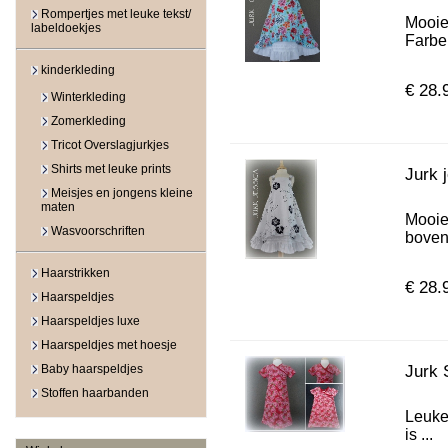
Rompertjes met leuke tekst/
Mooie
labeldoekjes
Farben
kinderkleding
€ 28.
Winterkleding
Zomerkleding
Tricot Overslagjurkjes
Shirts met leuke prints
Jurk 
Meisjes en jongens kleine
maten
Mooie
Wasvoorschriften
bovenl
Haarstrikken
€ 28.
Haarspeldjes
Haarspeldjes luxe
Haarspeldjes met hoesje
Baby haarspeldjes
Jurk 
Stoffen haarbanden
Leuke
is ...