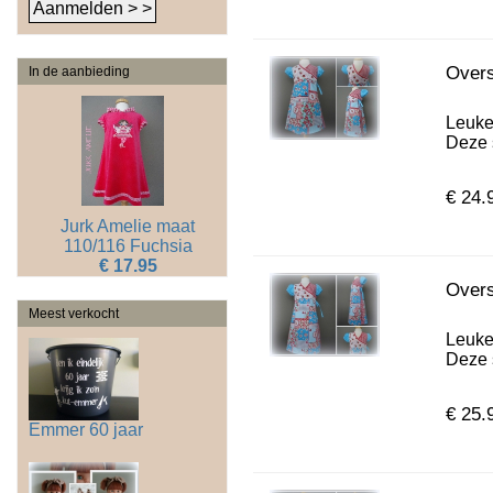
Overs
In de aanbieding
Leuke
Deze s
€ 24.
Jurk Amelie maat
110/116 Fuchsia
€ 17.95
Overs
Meest verkocht
Leuke
Deze s
€ 25.
Emmer 60 jaar