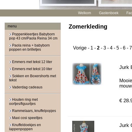
Welkom
Gastenboek
Fa
Zomerkleding
menu
Poppenkleertjes Babyborn
pop 43 cm/Paola Reina 34 cm
Paola reina + babyborn
Vorige
-
1
-
2
-
3
-
4
-
5
-
6
-
7
poppen en brilletjes
Emmers met tekst 12 liter
Jurk 
Emmers met tekst 10 liter
Sokken en Boxershorts met
tekst
Mooie
mouwtj
Vaderdag cadeaus
Houten ring met
€ 28.
oortjes/figuurtjes
Rammelaars, knuffelpopjes
Maxi cosi speeltjes
Jurk 
Knuffeldoekjes en
lappenpoppen