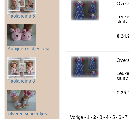
Overs
Paola reina 6
Leuke
sluit a 
€ 24.
Konijnen slofjes rose
Overs
Leuke
sluit a 
Paola reina 8
€ 25.
zilveren schoentjes
Vorige
-
1
-
2
-
3
-
4
-
5
-
6
-
7