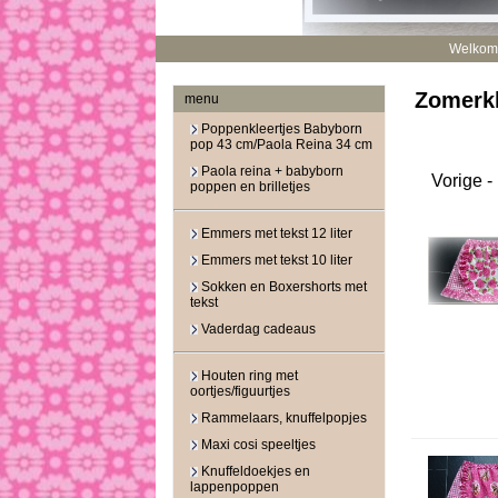
Welkom
Zomerk
menu
Poppenkleertjes Babyborn
pop 43 cm/Paola Reina 34 cm
Paola reina + babyborn
Vorige
-
poppen en brilletjes
Emmers met tekst 12 liter
Emmers met tekst 10 liter
Sokken en Boxershorts met
tekst
Vaderdag cadeaus
Houten ring met
oortjes/figuurtjes
Rammelaars, knuffelpopjes
Maxi cosi speeltjes
Knuffeldoekjes en
lappenpoppen