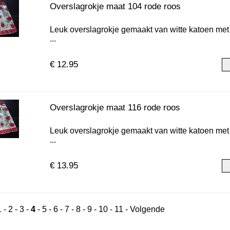
Overslagrokje maat 104 rode roos
Leuk overslagrokje gemaakt van witte katoen met ro
...
€ 12.95
Overslagrokje maat 116 rode roos
Leuk overslagrokje gemaakt van witte katoen met ro
...
€ 13.95
1
-
2
-
3
-
4
-
5
-
6
-
7
-
8
-
9
-
10
-
11
-
Volgende