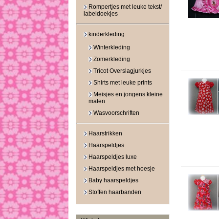
Rompertjes met leuke tekst/
labeldoekjes
kinderkleding
Winterkleding
Zomerkleding
Tricot Overslagjurkjes
Shirts met leuke prints
Meisjes en jongens kleine
maten
Wasvoorschriften
Haarstrikken
Haarspeldjes
Haarspeldjes luxe
Haarspeldjes met hoesje
Baby haarspeldjes
Stoffen haarbanden