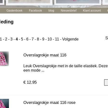
Gastenboek
Facebook
blog
Nieuwsbrief
Klant account
leding
S
1
-
2
-
3
-
4
-
5
-
6
-
7
-
8
-
9
-
10
-
11
-
Volgende
Overslagrokje maat 116
Leuk Overslagrokje met in de taille elastiek. Dez
een mode ...
€ 12.95
Overslagrokje maat 116 rose