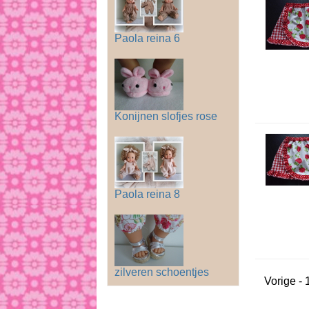
Paola reina 6
Konijnen slofjes rose
Paola reina 8
zilveren schoentjes
Vorige
-