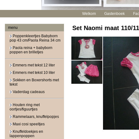
Welkom
Gastenboek
Fa
Set Naomi maat 110/1
menu
Poppenkleertjes Babyborn
pop 43 cm/Paola Reina 34 cm
Paola reina + babyborn
poppen en brilletjes
Emmers met tekst 12 liter
Emmers met tekst 10 liter
Sokken en Boxershorts met
tekst
Vaderdag cadeaus
Houten ring met
oortjes/figuurtjes
Rammelaars, knuffelpopjes
Maxi cosi speeltjes
Knuffeldoekjes en
lappenpoppen