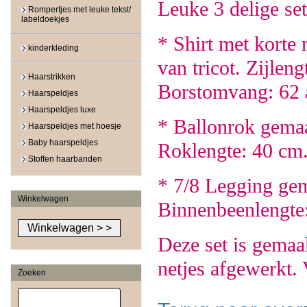
Leuke 3 delige se
Rompertjes met leuke tekst/
labeldoekjes
* Shirt met korte
kinderkleding
van tricot. Zijlen
Haarstrikken
Borstomvang: 62 
Haarspeldjes
Haarspeldjes luxe
* Ballonrok gemaak
Haarspeldjes met hoesje
Baby haarspeldjes
Roklengte: 40 cm
Stoffen haarbanden
* 7/8 Legging gem
Winkelwagen
Binnenbeenlengte
Deze set is gemaa
netjes afgewerkt. 
Zoeken