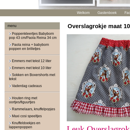
Welkom
Gastenboek
Fa
Overslagrokje maat 1
menu
Poppenkleertjes Babyborn
pop 43 cm/Paola Reina 34 cm
Paola reina + babyborn
poppen en brilletjes
Emmers met tekst 12 liter
Emmers met tekst 10 liter
Sokken en Boxershorts met
tekst
Vaderdag cadeaus
Houten ring met
oortjes/figuurtjes
Rammelaars, knuffelpopjes
Maxi cosi speeltjes
Knuffeldoekjes en
Leuk Overslagrokj
lappenpoppen