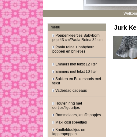
Welkom
Jurk Ke
menu
Poppenkleertjes Babyborn
pop 43 cm/Paola Reina 34 cm
Paola reina + babyborn
poppen en brilletjes
Emmers met tekst 12 liter
Emmers met tekst 10 liter
Sokken en Boxershorts met
tekst
Vaderdag cadeaus
Houten ring met
oortjes/figuurtjes
Rammelaars, knuffelpopjes
Maxi cosi speeltjes
Knuffeldoekjes en
lappenpoppen