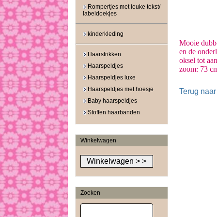
Rompertjes met leuke tekst/
labeldoekjes
kinderkleding
Mooie dubbe
en de onderl
Haarstrikken
oksel tot aa
Haarspeldjes
zoom: 73 cm 
Haarspeldjes luxe
Haarspeldjes met hoesje
Terug naar
Baby haarspeldjes
Stoffen haarbanden
Winkelwagen
Zoeken