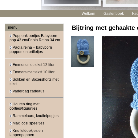
Welkom
Gastenboek
Fa
Bijtring met gehaakte 
menu
Poppenkleertjes Babyborn
pop 43 cm/Paola Reina 34 cm
Paola reina + babyborn
poppen en brilletjes
Emmers met tekst 12 liter
Emmers met tekst 10 liter
Sokken en Boxershorts met
tekst
Vaderdag cadeaus
Houten ring met
oortjes/figuurtjes
Rammelaars, knuffelpopjes
Maxi cosi speeltjes
Knuffeldoekjes en
lappenpoppen